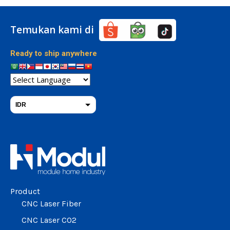
Temukan kami di
Ready to ship anywhere
IDR
THB
USD
change the rate and this description to the right values
Product
CNC Laser Fiber
CNC Laser CO2