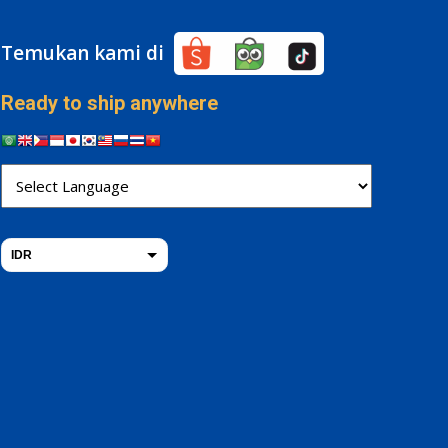
Temukan kami di
Ready to ship anywhere
IDR
THB
USD
change the rate and this description to the right values