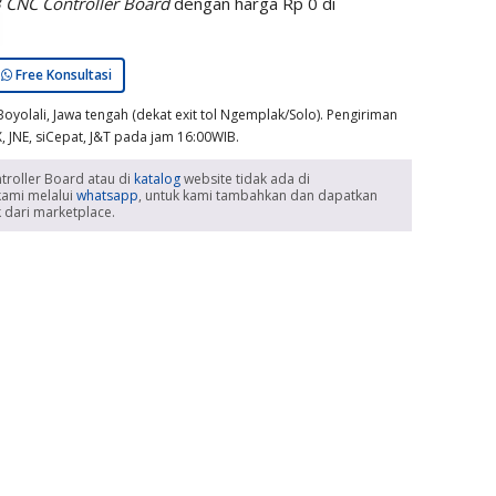
 CNC Controller Board
dengan harga
Rp
0
di
Free Konsultasi
yolali, Jawa tengah (dekat exit tol Ngemplak/Solo). Pengiriman
X, JNE, siCepat, J&T pada jam 16:00WIB.
roller Board atau di
katalog
website tidak ada di
kami melalui
whatsapp
, untuk kami tambahkan dan dapatkan
dari marketplace.