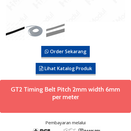
Order Sekarang
Lihat Katalog Produk
GT2 Timing Belt Pitch 2mm width 6mm
per meter
Pembayaran melalui