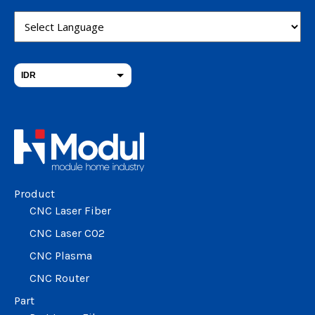
IDR
THB
USD
change the rate and this description to the right values
Product
CNC Laser Fiber
CNC Laser CO2
CNC Plasma
CNC Router
Part